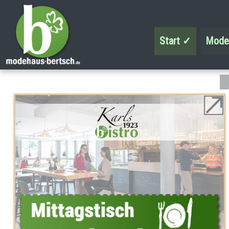
Start ✓
Mod