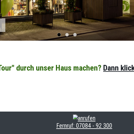
 Tour" durch unser Haus machen?
Dann klic
Fernruf:
07084 - 92 300