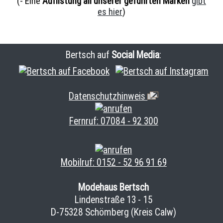
(- Eine
Auflistung all unserer geführten Marken
gibt
es hier
)
Bertsch auf
Social Media
:
Datenschutzhinweis
Fernruf:
07084 - 92 300
Mobilruf:
0152 - 52 96 91 69
Modehaus Bertsch
Lindenstraße 13 - 15
D-75328 Schömberg (Kreis Calw)